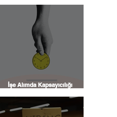
mu?
İşe Alımda Kapsayıcılığı
Güçlendirmek